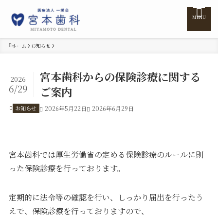
MENU
ホーム
お知らせ
ホーム
宮本歯科からの保険診療に関する
2026
6/29
ご案内
医院紹介
お知らせ
2026年5月22日
2026年6月29日
医師紹介
診療案内
宮本歯科では厚生労働省の定める保険診療のルールに則
った保険診療を行っております。
訪問診療
定期的に法令等の確認を行い、しっかり届出を行ったう
えで、保険診療を行っておりますので、
料金表