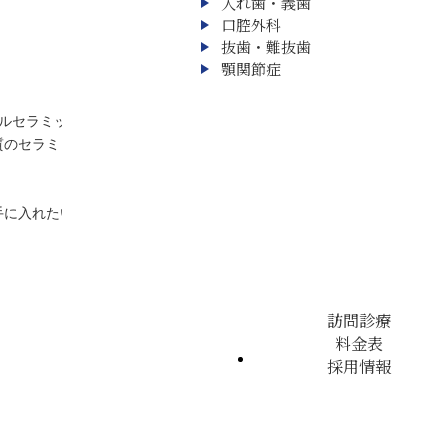
入れ歯・義歯
口腔外科
抜歯・難抜歯
訪問診療
顎関節症
料金表
診療案内 ▼
採用情報
ルセラミックスの人工歯（修復物）を設計・成形するCAD/CAMシス
質のセラミックス材を使用したインレーやクラウンなどの審美歯科治療
手に入れたいとお考えの患者さんに、ベストチョイスとも言えるセレッ
訪問診療
料金表
採用情報