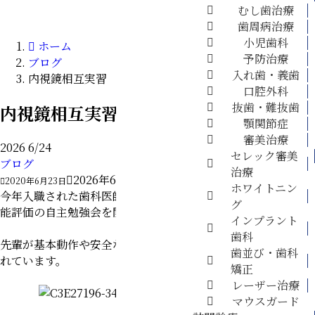
訪問診療
むし歯治療
料金表
歯周病治療
採用情報
小児歯科
ホーム
予防治療
ブログ
入れ歯・義歯
内視鏡相互実習
口腔外科
抜歯・難抜歯
内視鏡相互実習
顎関節症
審美治療
2026
6/24
診療案内
セレック審美
ブログ
▼
治療
2026年6月24日
2020年6月23日
ホワイトニン
今年入職された歯科医師と歯科衛生士が内視鏡を用いた嚥下機
グ
能評価の自主勉強会を開いておりました。
インプラント
歯科
先輩が基本動作や安全な操作、評価方法までレクチャーしてく
歯並び・歯科
れています。
矯正
レーザー治療
マウスガード