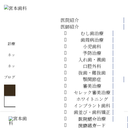
医院紹介
医師紹介
ホーム
むし歯治療
歯周病治療
医院紹介
診療時間・アクセス
小児歯科
予防治療
ネット相談
医師紹介
入れ歯・義歯
口腔外科
ネット予約
抜歯・難抜歯
診療案内
ブログ
診療案内 ▼
顎関節症
審美治療
訪問診療
セレック審美治療
ホワイトニング
MENU
インプラント歯科
料金表
歯並び・歯科矯正
レーザー治療
医院紹介
採用情報
マウスガード
医師紹介