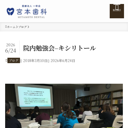
MENU
ホーム
ブログ
ホーム
2026
院内勉強会–キシリトール
6/24
医院紹介
ブログ
2018年3月10日
2026年6月24日
医師紹介
診療案内
訪問診療
料金表