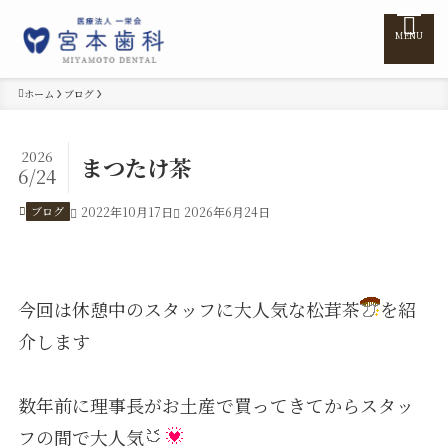
MENU
ホーム
ブログ
ホーム
2026
まつたけ茶
6/24
医院紹介
ブログ
2022年10月17日
2026年6月24日
医師紹介
今回は休憩中のスタッフに大人気な松茸茶
を紹
診療案内
介します
訪問診療
数年前に理事長がお土産で買ってきてからスタッ
フの間で大人気
料金表