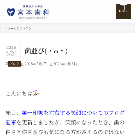
MENU
ホーム
ブログ
ホーム
2026
歯並び(・ω・)
6/24
医院紹介
ブログ
2018年5月17日
2026年6月24日
医師紹介
こんにちは
診療案内
先日、
第一印象を左右する笑顔についてのブログ
訪問診療
記事
を更新しましたが、笑顔になったとき、歯の
白さ同様歯並びも気になる方がみえるのではない
料金表