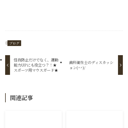
ブログ
怪我防止だけでなく、運動
歯科衛生士のディスカッシ
能力UPにも役立つ？！★
ョン(^^)/
スポーツ用マウスガード★
関連記事