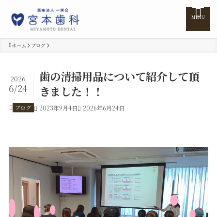
MENU
ホーム
ブログ
ホーム
歯の清掃用品について紹介して頂
2026
6/24
きました！！
医院紹介
ブログ
2023年9月4日
2026年6月24日
医師紹介
診療案内
訪問診療
料金表