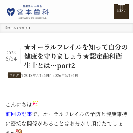
MENU
ホーム
ブログ
ホーム
★オーラルフレイルを知って自分の
2026
健康を守りましょう★認定歯科衛
医院紹介
6/24
生士とは…part2
医師紹介
ブログ
2018年7月26日
2026年6月24日
診療案内
こんにちは
訪問診療
前回の記事
で、オーラルフレイルの予防と健康維持
に密接な関係があることはお分かり頂けたでしょ
料金表
うか