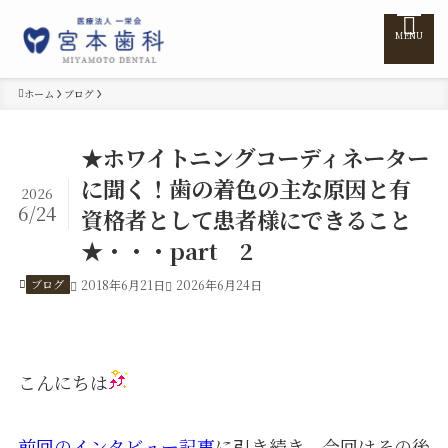
MENU
ホーム
ブログ
ホーム
★ホワイトニングコーディネーター
に聞く！歯の着色の主な原因と有
医院紹介
2026
6/24
資格者として患者様にできること
★・・・part 2
医師紹介
ブログ
2018年6月21日
2026年6月24日
診療案内
訪問診療
こんにちは
料金表
前回のインタビュー記事
に引き続き、今回はその後