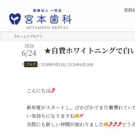
医院
ホーム
ブログ
2026
★自費ホワイトニングで白い
6/24
ブログ
2018年4月5日
2026年6月24日
こんにちは
新年度がスタートし、ぴかぴかでまだ着慣れてい
い気持ちになりますね
当院にも新しい仲間が加わりました
どう