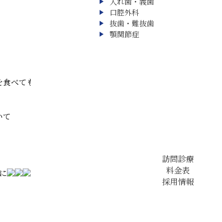
入れ歯・義歯
口腔外科
抜歯・難抜歯
訪問診療
顎関節症
料金表
診療案内 ▼
採用情報
を食べてもらっていました
いて
訪問診療
料金表
に
採用情報