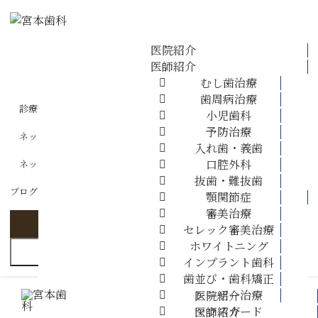
医院紹介
医師紹介
ホーム
むし歯治療
歯周病治療
医院紹介
診療時間・アクセス
小児歯科
予防治療
ネット相談
医師紹介
入れ歯・義歯
口腔外科
ネット予約
抜歯・難抜歯
診療案内
ブログ
診療案内 ▼
顎関節症
審美治療
訪問診療
セレック審美治療
ホワイトニング
MENU
インプラント歯科
料金表
歯並び・歯科矯正
レーザー治療
医院紹介
採用情報
マウスガード
医師紹介