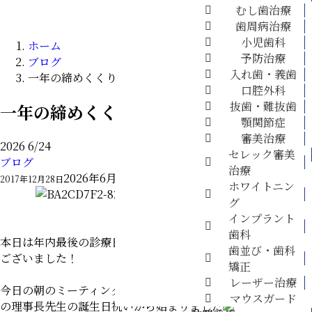
訪問診療
むし歯治療
料金表
歯周病治療
採用情報
小児歯科
ホーム
予防治療
ブログ
入れ歯・義歯
一年の締めくくり
口腔外科
抜歯・難抜歯
一年の締めくくり
顎関節症
審美治療
2026
6/24
診療案内
セレック審美
ブログ
▼
治療
2026年6月24日
2017年12月28日
ホワイトニン
グ
インプラント
歯科
本日は年内最後の診療日です。今年も一年、本当にありがとう
歯並び・歯科
ございました！
矯正
レーザー治療
今日の朝のミーティングはちょっと早いですが1月1日が誕生日
マウスガード
の理事長先生の誕生日祝いから始まりました