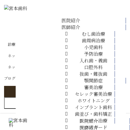
医院紹介
医師紹介
ホーム
むし歯治療
歯周病治療
医院紹介
診療時間・アクセス
小児歯科
予防治療
ネット相談
医師紹介
入れ歯・義歯
口腔外科
ネット予約
抜歯・難抜歯
診療案内
ブログ
診療案内 ▼
顎関節症
審美治療
訪問診療
セレック審美治療
ホワイトニング
MENU
インプラント歯科
料金表
歯並び・歯科矯正
レーザー治療
医院紹介
採用情報
マウスガード
医師紹介