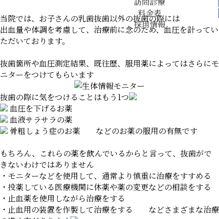
訪問診療
料金表
当院では、お子さんの乳歯抜歯以外の抜歯の際には
採用情報
出血量や体調を考慮して、治療前に念のため、血圧を計ってい
ただいております。
抜歯箇所や血圧測定結果、既往歴、服用薬によってはさらにモ
ニターをつけてもらいます
抜歯の際に気をつけることはもう1つ
血圧を下げるお薬
血液サラサラの薬
骨粗しょう症のお薬 などのお薬の服用の有無です
もちろん、これらの薬を飲んでいるからと言って、抜歯がで
きないわけではありません
・モニターなどを使用して、通常より慎重に治療をすすめる
・投薬している医療機関に休薬や薬の変更などの相談をする
・止血薬を使用しながら治療をする
・止血用の装置を作製して治療をする などさまざまな治療