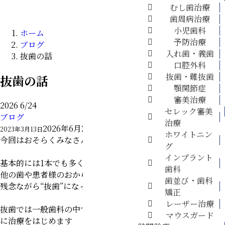
訪問診療
むし歯治療
料金表
歯周病治療
採用情報
小児歯科
ホーム
予防治療
ブログ
入れ歯・義歯
抜歯の話
口腔外科
抜歯・難抜歯
抜歯の話
顎関節症
審美治療
2026
6/24
診療案内
セレック審美
ブログ
▼
治療
2026年6月24日
2023年3月13日
ホワイトニン
今回はおそらくみなさんができれば避けたい抜歯の話です
グ
インプラント
基本的には1本でも多く歯を残していきたいのですが、
歯科
他の歯や患者様のおからだ自体を守るために
歯並び・歯科
残念ながら“抜歯”になってしまうことがあります
矯正
レーザー治療
抜歯では一般歯科の中でも麻酔を使用する量が多い
ので慎重
マウスガード
に治療をはじめます