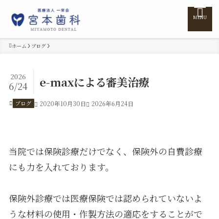
MENU
ホーム
ブログ
ホーム
2026
e-maxによる審美治療
6/24
医院紹介
ブログ
2020年10月30日
2026年6月24日
医師紹介
当院では保険診療だけでなく、保険外の自費診療
診療案内
にも力を入れております。
訪問診療
保険外診療では医療保険では認められていないよ
うな材料の使用・作製方法の適応をすることがで
料金表