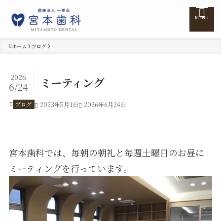
MENU
ホーム
ブログ
ホーム
2026
ミーティング
6/24
医院紹介
ブログ
2023年5月1日
2026年6月24日
医師紹介
宮本歯科では、毎朝の朝礼と毎週土曜日のお昼に
診療案内
ミーティングを行っています。
訪問診療
料金表