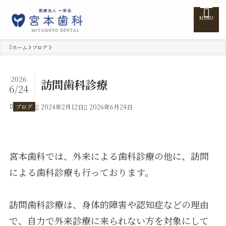
MENU
ホーム
ブログ
ホーム
2026
訪問歯科診療
6/24
医院紹介
ブログ
2024年2月12日
2026年6月24日
医師紹介
宮本歯科では、外来による歯科診療の他に、訪問
診療案内
による歯科診療も行っております。
訪問診療
訪問歯科診療は、身体的障害や認知症などの理由
で、自力で外来診療に来られない方を対象にして
料金表